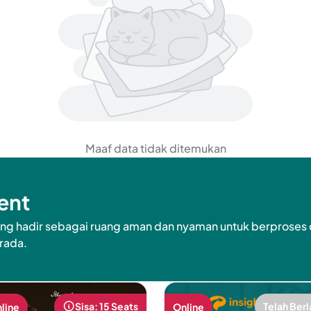
Maaf data tidak ditemukan
ent
ng hadir sebagai ruang aman dan nyaman untuk berproses 
rada.
Sisa: 15 Seats
Telah Berl
line
Online