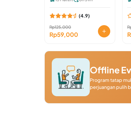
(4.9)
Rp125,000
R
Rp59,000
R
Offline E
Program tatap muk
perjuangan pulih 