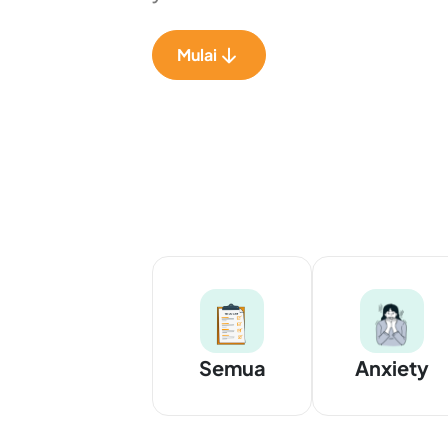
Mulai
Semua
Anxiety