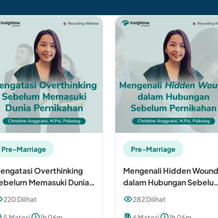
Pre-Marriage
Pre-Marriage
engatasi Overthinking
Mengenali Hidden Woun
ebelum Memasuki Dunia
dalam Hubungan Sebelu
ernikahan
Pernikahan
220 Dilihat
282 Dilihat
5 Materi
1h 06m
6 Materi
1h 06m