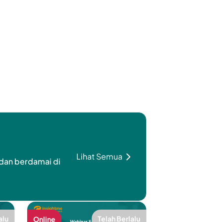
Lihat Semua
dan berdamai di
alu
Telah Berlalu
Online