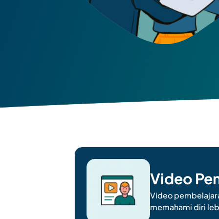
Video Pe
Video pembelajara
memahami diri leb