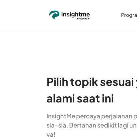
Progr
Pilih topik sesua
alami saat ini
InsightMe percaya perjalanan p
sia-sia. Bertahan sedikit lagi u
ya!