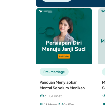
Pre-Marriage
Panduan Menyiapkan
M
Mental Sebelum Menikah
S
P
3,113 Dilihat
13 Materi
0h 51m