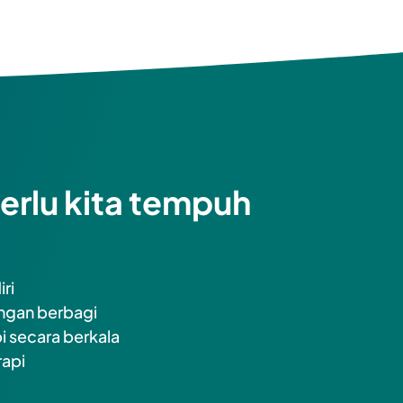
erlu kita tempuh 
i 

ngan berbagi 

i secara berkala 

api
