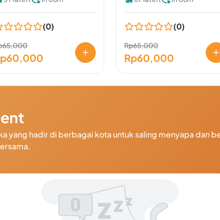
(0)
(0)
p65,000
Rp65,000
p60,000
Rp60,000
vent
a yang hadir di berbagai kota untuk saling menyapa dan be
bersama.