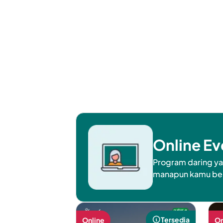
Online Ev
Program daring ya
manapun kamu be
Tersedia
Online
On