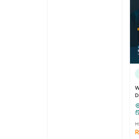
W
D
Mu
R