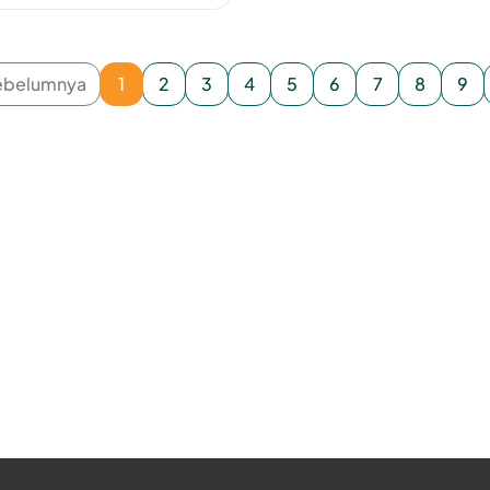
ebelumnya
1
2
3
4
5
6
7
8
9