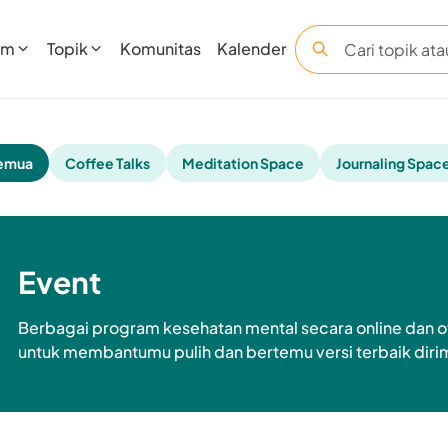
am
Topik
Komunitas
Kalender
emua
Coffee Talks
Meditation Space
Journaling Spac
Event
Berbagai program kesehatan mental secara online dan of
untuk membantumu pulih dan bertemu versi terbaik diri