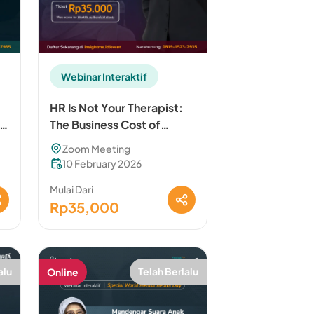
Webinar Interaktif
HR Is Not Your Therapist:
ak
The Business Cost of
Skipping Mental Health
Zoom Meeting
Check-Ins
10 February 2026
Mulai Dari
Rp35,000
alu
Telah Berlalu
Online