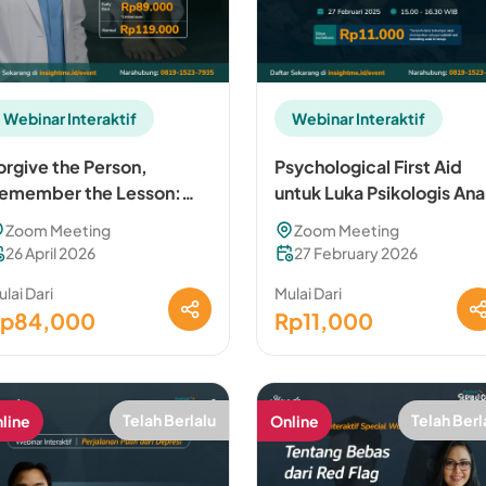
Webinar Interaktif
Webinar Interaktif
orgive the Person,
Psychological First Aid
emember the Lesson:
untuk Luka Psikologis An
emaafkan Orang Tua
& Remaja
Zoom Meeting
Zoom Meeting
ang Narsistik Tanpa
26 April 2026
27 February 2026
ehilangan Diri Sendiri
lai Dari
Mulai Dari
p84,000
Rp11,000
Telah Berlalu
Telah Berl
line
Online