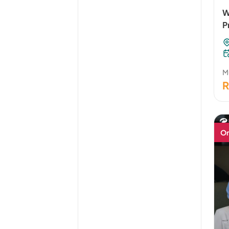
W
P
Mu
R
On