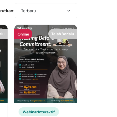
rutkan:
alu
Telah Berlalu
Online
Webinar Interaktif