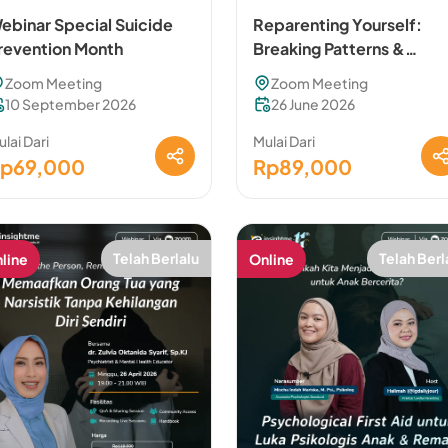
ebinar Special Suicide
Reparenting Yourself:
revention Month
Breaking Patterns &
Rebuilding Self
Zoom Meeting
Zoom Meeting
10 September 2026
26 June 2026
lai Dari
Mulai Dari
p69,000
Rp89,000
Telah Berlalu
Telah Berl
line
Online