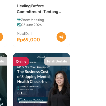
Healing Before
Commitment: Tentang
Luka, Trust Issue, dan
Zoom Meeting
Anxiety dalam Hubungan
05 June 2026
Mulai Dari
Rp69,000
alu
Telah Berlalu
Online