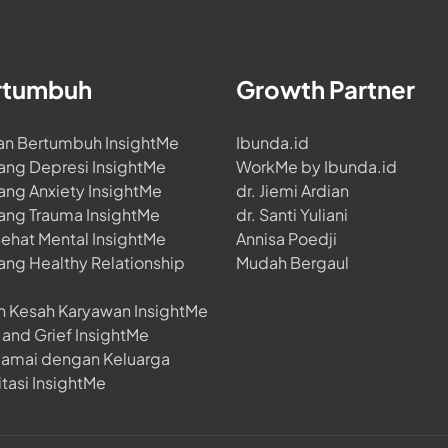
rtumbuh
Growth Partner
an Bertumbuh InsightMe
Ibunda.id
ang Depresi InsightMe
WorkMe by Ibunda.id
ang Anxiety InsightMe
dr. Jiemi Ardian
ang Trauma InsightMe
dr. Santi Yuliani
Sehat Mental InsightMe
Annisa Poedji
ang Healthy Relationship
Mudah Bergaul
h Kesah Karyawan InsightMe
and Grief InsightMe
damai dengan Keluarga
tasi InsightMe