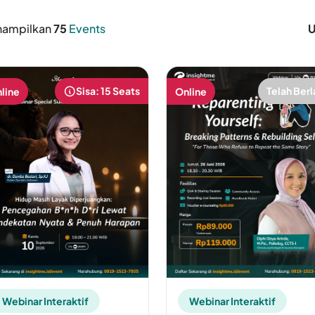
ampilkan
75
Events
U
Sisa: 15 Seats
Telah Berl
line
Online
Webinar Interaktif
Webinar Interaktif