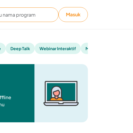
Masuk
e
Deep Talk
Webinar Interaktif
Mental Health Survivor
fline
mu