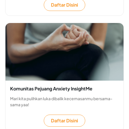
Daftar Disini
Komunitas Pejuang Anxiety InsightMe
Mari kita pulihkan luka dibalik kecemasanmu bersama-
sama yaa!
Daftar Disini