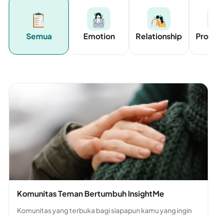
Semua
Emotion
Relationship
Produ
Komunitas Teman Bertumbuh InsightMe
Komunitas yang terbuka bagi siapapun kamu yang ingin