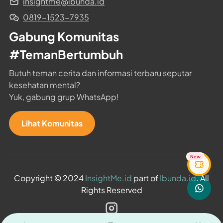
insightme@ibunda.id
0819-1523-7935
Gabung Komunitas 
#TemanBertumbuh
Butuh teman cerita dan informasi terbaru seputar 
kesehatan mental?

Yuk, gabung grup WhatsApp!
Lihat Komunitas
New
Copyright © 2024
InsightMe.id
part of
Ibunda.id
. All
Rights Reserved