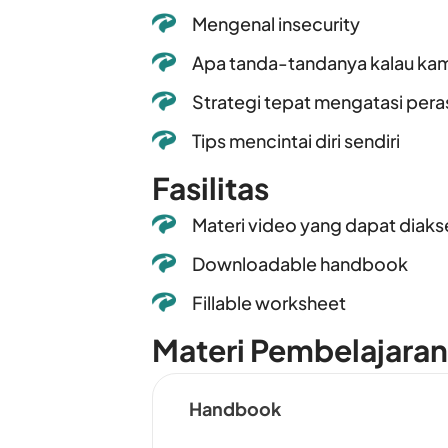
Mengenal insecurity
Apa tanda-tandanya kalau ka
Strategi tepat mengatasi pera
Tips mencintai diri sendiri
Fasilitas
Materi video yang dapat diak
Downloadable handbook
Fillable worksheet
Materi Pembelajaran
Handbook