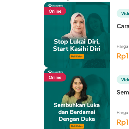
Online
Vid
Cara
Harga
Rp
Online
Vid
Semb
Harga
Rp