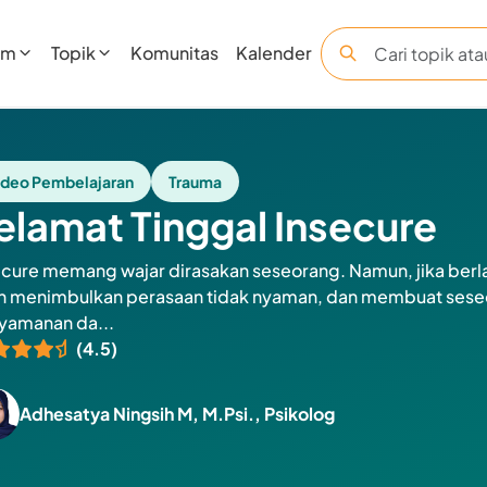
am
Topik
Komunitas
Kalender
ideo Pembelajaran
Trauma
elamat Tinggal Insecure
ecure memang wajar dirasakan seseorang. Namun, jika berl
n menimbulkan perasaan tidak nyaman, dan membuat seseo
yamanan da...
(4.5)
Adhesatya Ningsih M, M.Psi., Psikolog