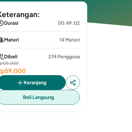
Keterangan:
Durasi
00:49:02
Materi
14 Materi
Dibeli
274 Pengguna
p125,000
Rp59,000
Keranjang
Beli Langsung