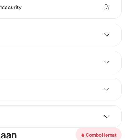
nsecurity
maan
🔥 Combo Hemat