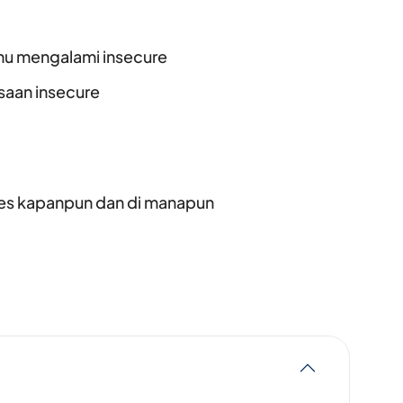
mu mengalami insecure
saan insecure
ses kapanpun dan di manapun