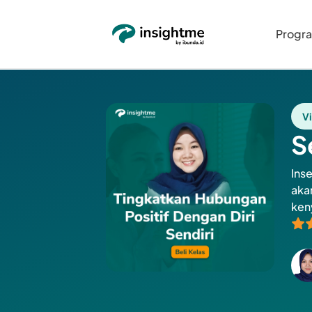
Progr
V
S
Ins
aka
ken