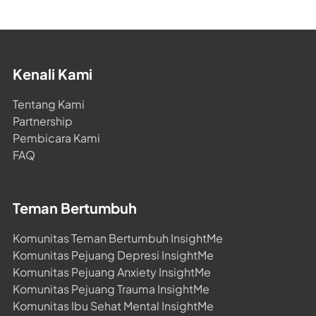
Fobia, dan lain-lain. Terapi yang biasa digunakan
adalah Cognitive Behavioural Therapy (CBT), Rational-
Emotive Behavioural Therapy (REBT), Solution-
Focused Therapy, Exposure Therapy, dan lain-lain.
Kenali Kami
Marissa juga sering memberikan psikoedukasi melalui
seminar atau webinar terkait workplace Issue, self-
Tentang Kami
development dan parenting.
Partnership
Pembicara Kami
FAQ
Teman Bertumbuh
Komunitas Teman Bertumbuh InsightMe
Komunitas Pejuang Depresi InsightMe
Komunitas Pejuang Anxiety InsightMe
Komunitas Pejuang Trauma InsightMe
Komunitas Ibu Sehat Mental InsightMe