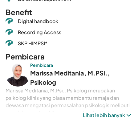
Benefit
Digital handbook
Recording Access
SKP HIMPSI*
Pembicara
Pembicara
Marissa Meditania, M.PSi.,
Psikolog
Marissa Meditania, M.Psi., Psikolog merupakan
psikolog klinis yang biasa membantu remaja dan
dewasa mengatasi permasalahan psikologis meliputi
masalah emosional (kecemasan dan depresi),
Lihat lebih banyak
hubungan relasi (teman, keluarga, dan pasangan),
stress dan burnout (di tempat kerja maupun peran
sebagai orang tua), gangguan kepribadian, OCD,