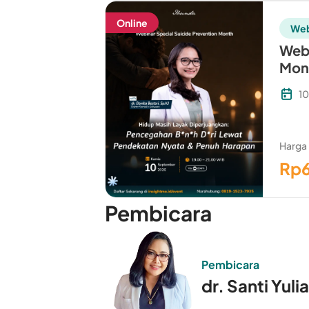
Online
Web
Webi
Mon
1
Harga
Rp
Pembicara
Pembicara
dr. Santi Yuli