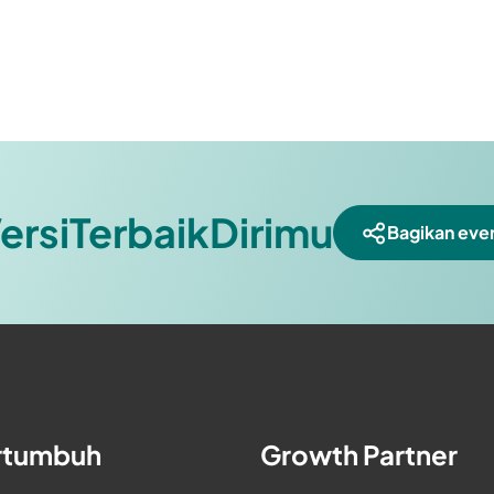
ersiTerbaikDirimu
Bagikan even
rtumbuh
Growth Partner