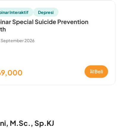
inar Interaktif
Depresi
nar Special Suicide Prevention
th
0 September 2026
69,000
Beli
ani, M.Sc., Sp.KJ