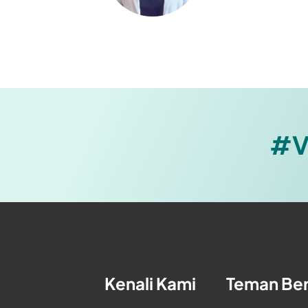
#V
Kenali Kami
Teman Be