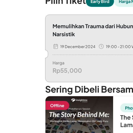
Pilih Tiket
Early Bird
Harga 
Memulihkan Trauma dari Hubu
Narsistik
19 December 2024
19:00 - 21:00
🗓️ Kamis, 19 Desember 2024 🕖 19.00-21
Harga
Rp55,000
Sering Dibeli Bersa
Offline
Pho
The 
Lama