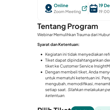
Online
19 D
Zoom Meeting
19:00
Tentang Program
Webinar Memulihkan Trauma dari Hubun
Syarat dan Ketentuan:
Kegiatan ini tidak menyediakan re
Tiket dapat dipindahtangankan den
tiket ke Customer Service Insight
Dengan membeli tiket, Anda menye
untuk mematuhi ketentuan ini. Peny
mengubah, memodifikasi, menamba
setiap saat.
Silahkan melakukan pe
ketentuan.