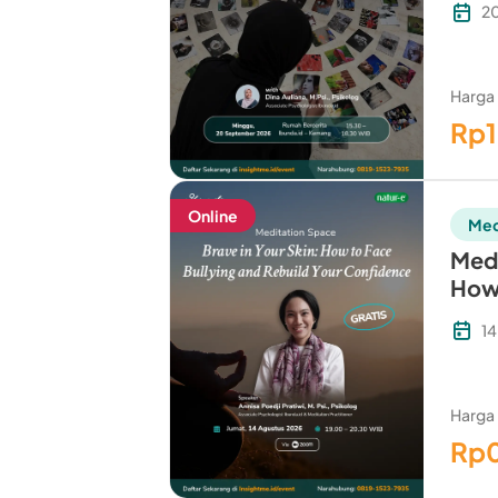
2
Harga
Rp
Online
Med
Medi
How 
Your
14
Harga
Rp