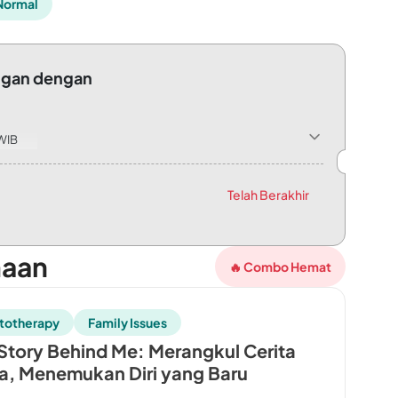
Normal
ngan dengan
 WIB
.00 WIB
Telah Berakhir
maan
🔥 Combo Hemat
totherapy
Family Issues
Story Behind Me: Merangkul Cerita
, Menemukan Diri yang Baru