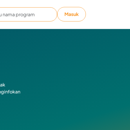
Masuk
dak
nginfokan