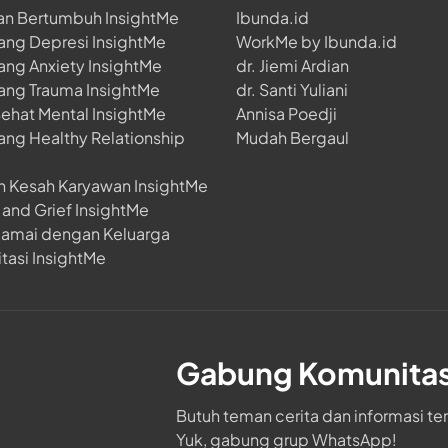
an Bertumbuh InsightMe
Ibunda.id
ang Depresi InsightMe
WorkMe by Ibunda.id
ang Anxiety InsightMe
dr. Jiemi Ardian
ang Trauma InsightMe
dr. Santi Yuliani
Sehat Mental InsightMe
Annisa Poedji
ang Healthy Relationship
Mudah Bergaul
h Kesah Karyawan InsightMe
and Grief InsightMe
damai dengan Keluarga
tasi InsightMe
Gabung Komunita
Butuh teman cerita dan informasi te
Yuk, gabung grup WhatsApp!