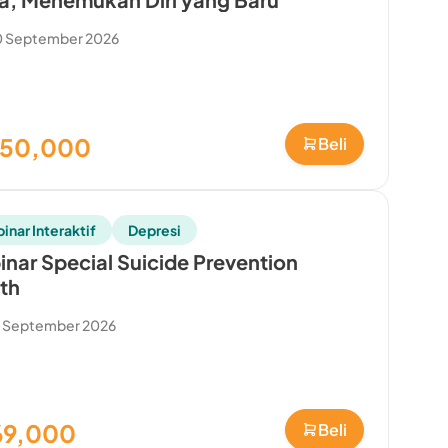
0 September 2026
150,000
Beli
inar Interaktif
Depresi
nar Special Suicide Prevention
th
0 September 2026
69,000
Beli