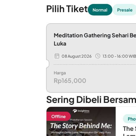
Pilih Tiket
Normal
Presale
Meditation Gathering Sehari 
Luka
08 August 2026
13:00 - 16:00 WI
Your Ticket Includes - Refreshment Drink
Harga
Rp165,000
Sering Dibeli Bersa
Offline
Pho
The 
Lama