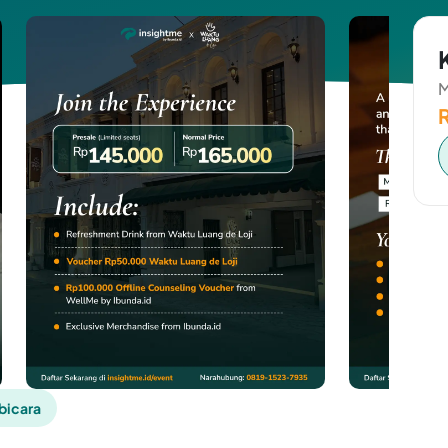
M
icara