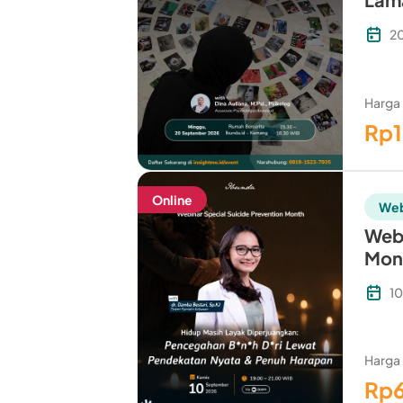
2
Harga
Rp
Online
Web
Webi
Mon
1
Harga
Rp