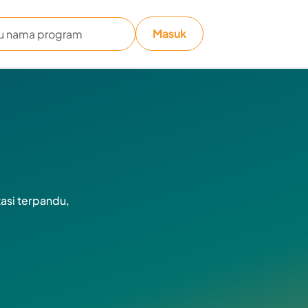
Masuk
tasi terpandu,