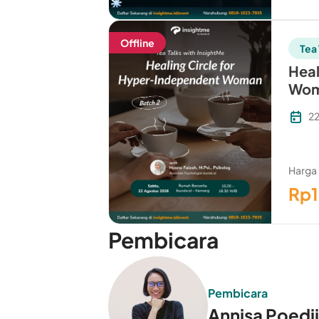
Offline
Tea 
Heal
Wom
22
Harga
Rp
Pembicara
Pembicara
Annisa Poedji