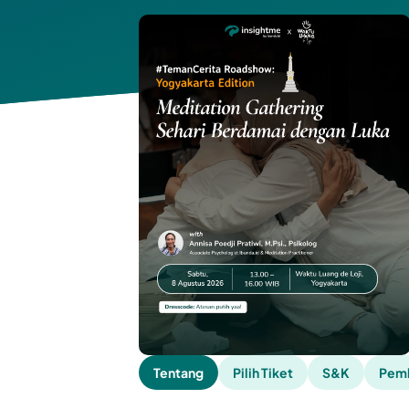
Tentang
Pilih Tiket
S&K
Pemb