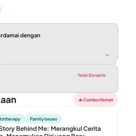
Berdamai dengan
B
 from Waktu Luang de Loji - Voucher Rp50.000 Waktu Luang de Loji -
Telah Berakhir
maan
🔥 Combo Hemat
totherapy
Family Issues
Story Behind Me: Merangkul Cerita
, Menemukan Diri yang Baru