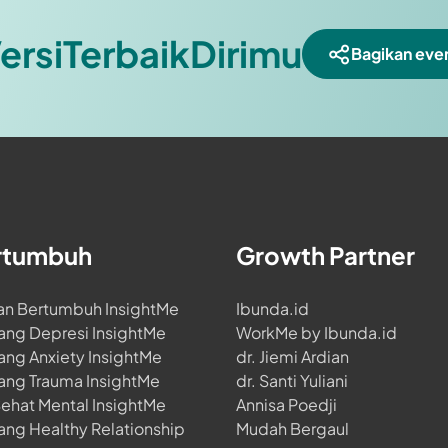
ersiTerbaikDirimu
Bagikan even
rtumbuh
Growth Partner
an Bertumbuh InsightMe
Ibunda.id
ang Depresi InsightMe
WorkMe by Ibunda.id
ang Anxiety InsightMe
dr. Jiemi Ardian
ang Trauma InsightMe
dr. Santi Yuliani
Sehat Mental InsightMe
Annisa Poedji
ang Healthy Relationship
Mudah Bergaul