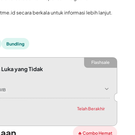
htme.id
secara berkala untuk informasi lebih lanjut.
Bundling
Flashsale
 Luka yang Tidak
WIB
kolog
Telah Berakhir
maan
🔥 Combo Hemat