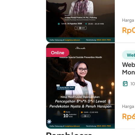
Harga
Rp
Online
Web
Webi
Mon
1
Harga
Rp