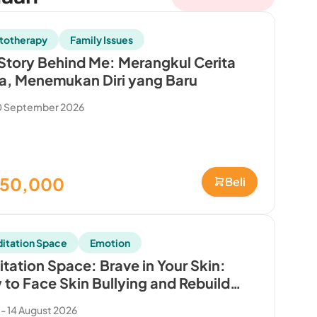
totherapy
Family Issues
Story Behind Me: Merangkul Cerita
, Menemukan Diri yang Baru
0 September 2026
150,000
Beli
itation Space
Emotion
tation Space: Brave in Your Skin:
to Face Skin Bullying and Rebuild
 Confidence
 - 14 August 2026