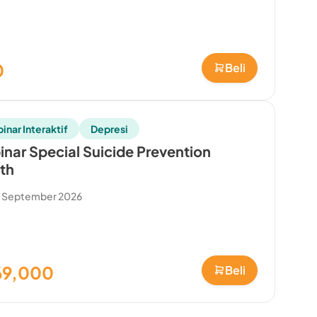
0
Beli
inar Interaktif
Depresi
nar Special Suicide Prevention
th
0 September 2026
69,000
Beli