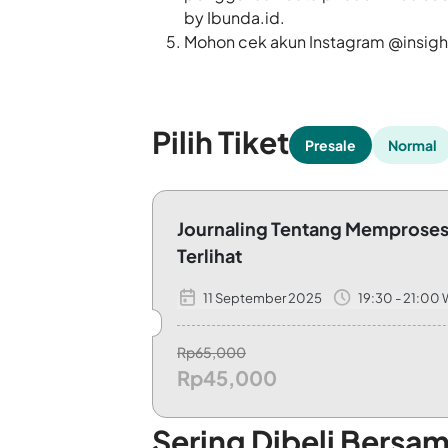
by
Ibunda.id
.
Mohon cek akun Instagram @
insig
Pilih Tiket
Presale
Normal
Journaling Tentang Memproses
Terlihat
11 September 2025
19:30 - 21:00 
with Jiwika Mira Joice Hutajulu, M.Psi., Psi
Rp65,000
Rp45,000
Sering Dibeli Bersa