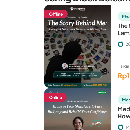
Offline
Pho
The 
Lama
2
Harga
Rp
Online
Med
Medi
How 
Your
14