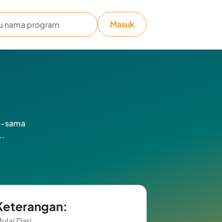
Masuk
ma-sama
..
Keterangan:
ulai Dari