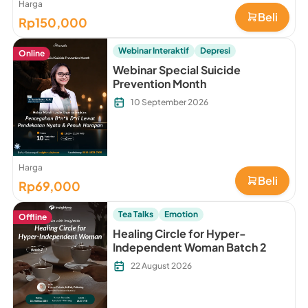
Harga
Beli
Rp150,000
Webinar Interaktif
Depresi
Online
Webinar Special Suicide
Prevention Month
10 September 2026
Harga
Beli
Rp69,000
Tea Talks
Emotion
Offline
Healing Circle for Hyper-
Independent Woman Batch 2
22 August 2026