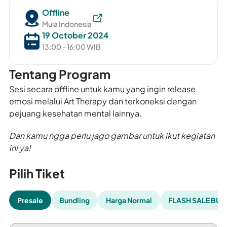
Offline
Mula Indonesia
19 October 2024
13:00 - 16:00 WIB
Tentang Program
Sesi secara offline untuk kamu yang ingin release
emosi melalui Art Therapy dan terkoneksi dengan
pejuang kesehatan mental lainnya.
Dan kamu ngga perlu jago gambar untuk ikut kegiatan
ini ya!
Pilih Tiket
Presale
Bundling
Harga Normal
FLASH SALE BUN