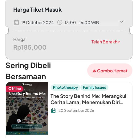
Harga Tiket Masuk
19 October 2024
13:00 - 16:00 WIB
Harga sudah termasuk: 1. Free Earth Love Life Product and Sh
Harga
Telah Berakhir
Rp185,000
Sering Dibeli
🔥 Combo Hemat
Bersamaan
Phototherapy
Family Issues
Offline
The Story Behind Me: Merangkul
Cerita Lama, Menemukan Diri
yang Baru
20 September 2026