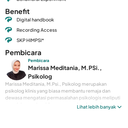
Benefit
Digital handbook
Recording Access
SKP HIMPSI*
Pembicara
Pembicara
Marissa Meditania, M.PSi.,
Psikolog
Marissa Meditania, M.Psi., Psikolog merupakan
psikolog klinis yang biasa membantu remaja dan
dewasa mengatasi permasalahan psikologis meliputi
masalah emosional (kecemasan dan depresi),
Lihat lebih banyak
hubungan relasi (teman, keluarga, dan pasangan),
stress dan burnout (di tempat kerja maupun peran
sebagai orang tua), gangguan kepribadian, OCD,