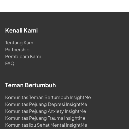
Fobia, dan lain-lain. Terapi yang biasa digunakan
adalah Cognitive Behavioural Therapy (CBT), Rational-
Emotive Behavioural Therapy (REBT), Solution-
Focused Therapy, Exposure Therapy, dan lain-lain.
Kenali Kami
Marissa juga sering memberikan psikoedukasi melalui
seminar atau webinar terkait workplace Issue, self-
Tentang Kami
development dan parenting.
Partnership
Pembicara Kami
FAQ
Teman Bertumbuh
Komunitas Teman Bertumbuh InsightMe
Komunitas Pejuang Depresi InsightMe
Komunitas Pejuang Anxiety InsightMe
Komunitas Pejuang Trauma InsightMe
Komunitas Ibu Sehat Mental InsightMe