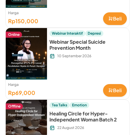
Harga
Beli
Rp150,000
Webinar Interaktif
Depresi
Online
Webinar Special Suicide
Prevention Month
10 September 2026
Harga
Beli
Rp69,000
Tea Talks
Emotion
Offline
Healing Circle for Hyper-
Independent Woman Batch 2
22 August 2026