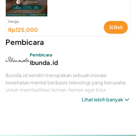
Harga
Beli
Rp125,000
Pembicara
Pembicara
ibunda.id
Ibunda.id sendiri merupakan sebuah inovasi
kesehatan mental berbasis teknologi yang berusaha
untuk memfasilitasi teman-teman agar bisa
mengakses layanan kesehatan mental secara
Lihat lebih banyak
profesional. Ibunda.id menyediakan layanan
kesehatan mental melalui platform digital yang
mudah, aman, dan nyaman untuk segala usia. Ada
beberapa layanan yang bisa teman-teman temukan di
ibunda.id, seperti.. 1. Counseling Corner (konseling