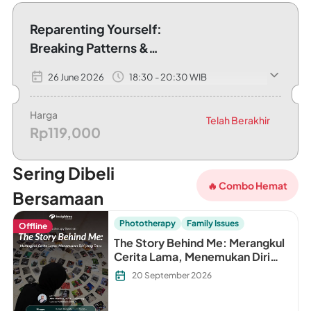
Reparenting Yourself:
Breaking Patterns &
Rebuilding Self
26 June 2026
18:30 - 20:30 WIB
with Olphi Disya Arinda, M.Psi., Psikolog, CCTS-I Clinical Psych
Harga
Telah Berakhir
Rp119,000
Sering Dibeli
🔥 Combo Hemat
Bersamaan
Phototherapy
Family Issues
Offline
The Story Behind Me: Merangkul
Cerita Lama, Menemukan Diri
yang Baru
20 September 2026