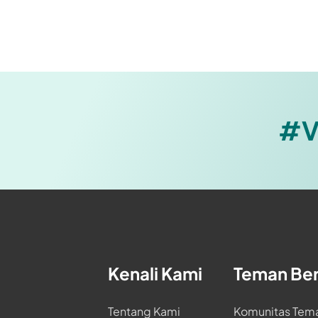
yang bisa teman-teman temukan di ibund
tatap muka dengan psikolog profesional
call atau chat dengan psikolog profesi
Ibunda melalui aplikasi LINE)
#V
Kenali Kami
Teman Be
Tentang Kami
Komunitas Tem