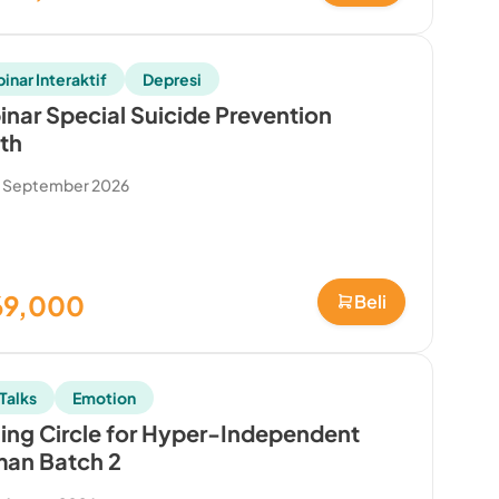
inar Interaktif
Depresi
nar Special Suicide Prevention
th
0 September 2026
69,000
Beli
Talks
Emotion
ing Circle for Hyper-Independent
an Batch 2