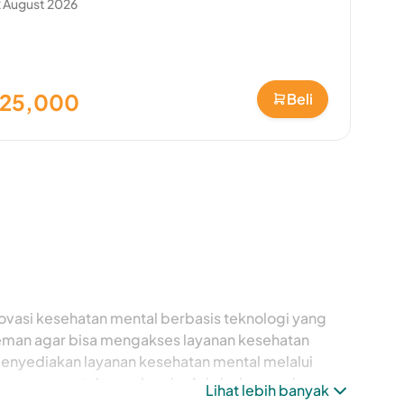
 August 2026
125,000
Beli
ovasi kesehatan mental berbasis teknologi yang
eman agar bisa mengakses layanan kesehatan
menyediakan layanan kesehatan mental melalui
n nyaman untuk segala usia. Ada beberapa layanan
Lihat lebih banyak