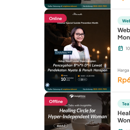
Online
Web
Webi
Mon
1
Harga
Rp
Offline
Tea 
Heal
Wom