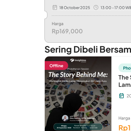
18 October 2025
13:00 - 17:00 WI
Kamu akan membawa pulang: 🎫 Voucher ko
Harga
Rp169,000
Sering Dibeli Bersa
Offline
Pho
The 
Lama
2
Harga
Rp