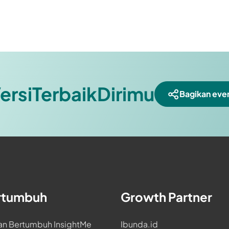
a.id, seperti.. 1. Counseling Corner (konseling
) 2. E-counseling (konseling secara online melalui
onal) 3. Curhat (free curhat dengan peer counselor
ersiTerbaikDirimu
Bagikan even
rtumbuh
Growth Partner
an Bertumbuh InsightMe
Ibunda.id