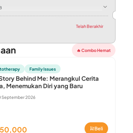
B
nseling senilai Rp100.000 🎁 Merchandise eksklusif dari Ibunda.id 
Telah Berakhir
maan
🔥 Combo Hemat
totherapy
Family Issues
Story Behind Me: Merangkul Cerita
, Menemukan Diri yang Baru
0 September 2026
150,000
Beli